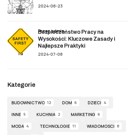
2024-08-23
przez admin
Bezpieczeństwo Pracy na
Wysokości: Kluczowe Zasady i
Najlepsze Praktyki
2024-07-08
Kategorie
BUDOWNICTWO
DOM
DZIECI
12
6
4
INNE
KUCHNIA
MARKETING
5
2
6
MODA
TECHNOLOGIE
WIADOMOSCI
4
11
8