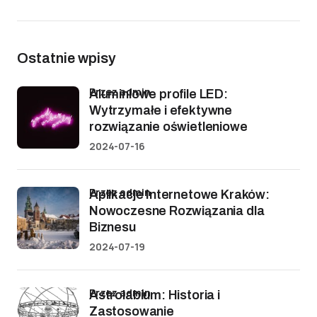
Ostatnie wpisy
przez admin
Aluminiowe profile LED:
Wytrzymałe i efektywne
rozwiązanie oświetleniowe
2024-07-16
przez admin
Aplikacje Internetowe Kraków:
Nowoczesne Rozwiązania dla
Biznesu
2024-07-19
przez admin
Astrolabium: Historia i
Zastosowanie