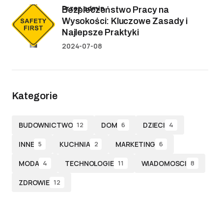
przez admin
Bezpieczeństwo Pracy na
Wysokości: Kluczowe Zasady i
Najlepsze Praktyki
2024-07-08
Kategorie
BUDOWNICTWO
DOM
DZIECI
12
6
4
INNE
KUCHNIA
MARKETING
5
2
6
MODA
TECHNOLOGIE
WIADOMOSCI
4
11
8
ZDROWIE
12