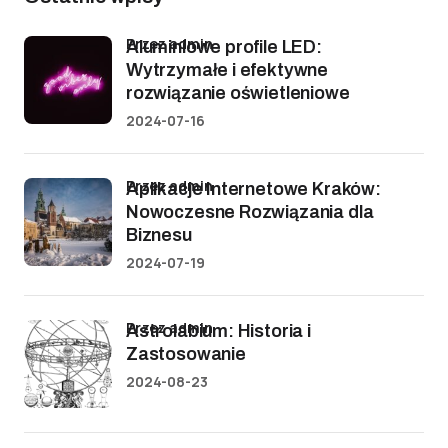
przez admin
Aluminiowe profile LED:
Wytrzymałe i efektywne
rozwiązanie oświetleniowe
2024-07-16
przez admin
Aplikacje Internetowe Kraków:
Nowoczesne Rozwiązania dla
Biznesu
2024-07-19
przez admin
Astrolabium: Historia i
Zastosowanie
2024-08-23