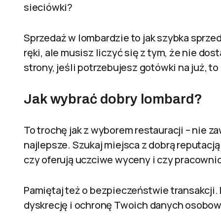
sieciówki?
Sprzedaż w lombardzie to jak szybka sprze
ręki, ale musisz liczyć się z tym, że nie do
strony, jeśli potrzebujesz gotówki na już, 
Jak wybrać dobry lombard?
To trochę jak z wyborem restauracji – nie za
najlepsze. Szukaj miejsca z dobrą reputacj
czy oferują uczciwe wyceny i czy pracowni
Pamiętaj też o bezpieczeństwie transakcji. 
dyskrecję i ochronę Twoich danych osobo