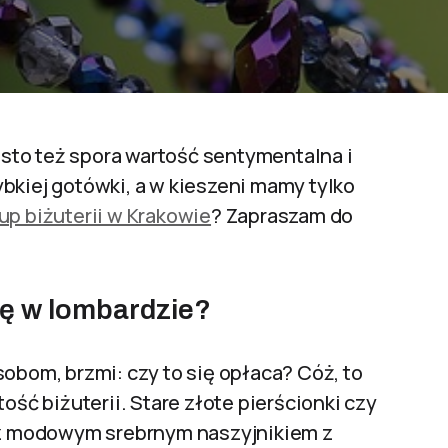
zęsto też spora wartość sentymentalna i
bkiej gotówki, a w kieszeni mamy tylko
up biżuterii w Krakowie
? Zapraszam do
ię w lombardzie?
obom, brzmi: czy to się opłaca? Cóż, to
ość biżuterii. Stare złote pierścionki czy
o z modowym srebrnym naszyjnikiem z